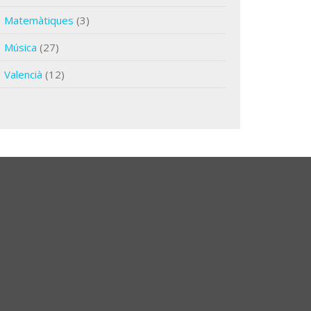
Matemàtiques
(3)
Música
(27)
Valencià
(12)