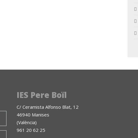
IES Pere Boïl
C/ Ceramista Alfonso Blat, 12
46940 Manises
(València)
961 20 62 25