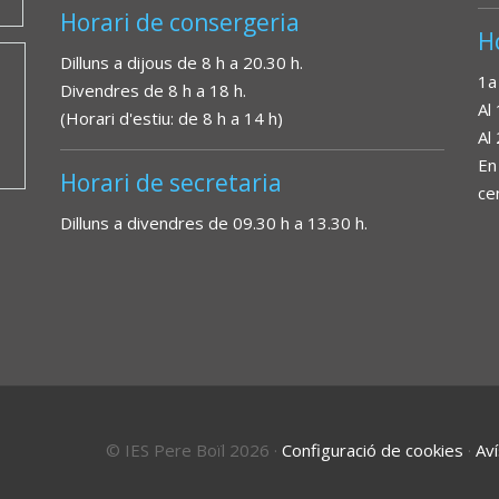
Horari de consergeria
H
Dilluns a dijous de 8 h a 20.30 h.
1a
Divendres de 8 h a 18 h.
Al
(Horari d'estiu: de 8 h a 14 h)
Al
En
Horari de secretaria
ce
Dilluns a divendres de 09.30 h a 13.30 h.
© IES Pere Boïl 2026
·
Configuració de cookies
·
Aví