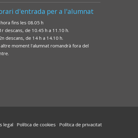
orari d'entrada per a l'alumnat
 hora fins les 08.05 h
 1r descans, de 10.45 h a 11.10 h.
 2n descans, de 14 h a 14.10 h.
 altre moment l'alumnat romandrà fora del
ntre.
s legal
·
Política de cookies
·
Política de privacitat