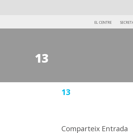
EL CENTRE
SECRET
13
06
13
febrer
2018
Comparteix Entrada