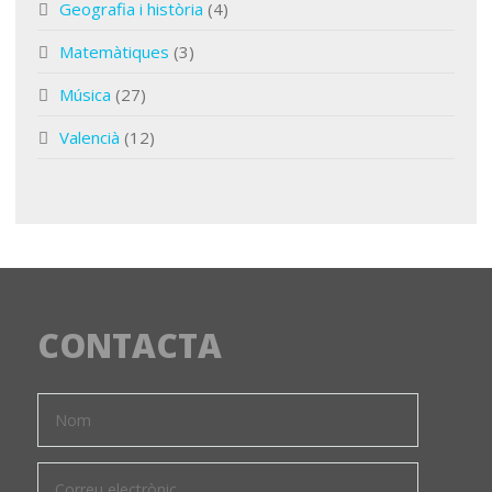
Geografia i història
(4)
Matemàtiques
(3)
Música
(27)
Valencià
(12)
CONTACTA