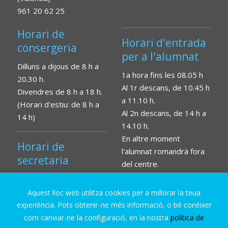
961 20 62 25
Horari de
Horari d'entrada
consergeria
per a l'alumnat
Dilluns a dijous de 8 h a
1a hora fins les 08.05 h
20.30 h.
Al 1r descans, de 10.45 h
Divendres de 8 h a 18 h.
a 11.10 h.
(Horari d'estiu: de 8 h a
Al 2n descans, de 14 h a
14 h)
14.10 h.
En altre moment
Horari de
l'alumnat romandrà fora
secretaria
del centre.
Dilluns a divendres de
09.30 h a 13.30 h.
Aquest lloc web utilitza cookies per a millorar la teua
experiència. Pots obtenir-ne més informació, o bé conéixer
com canviar-ne la configuració, en la nostra
política de