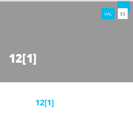
VAL
ES
12[1]
13
12[1]
juliol
2016