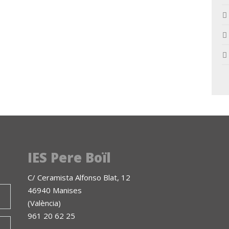
IES Pere Boïl
C/ Ceramista Alfonso Blat, 12
46940 Manises
(València)
961 20 62 25