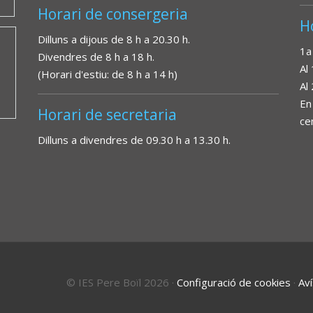
Horari de consergeria
H
Dilluns a dijous de 8 h a 20.30 h.
1a
Divendres de 8 h a 18 h.
Al
(Horari d'estiu: de 8 h a 14 h)
Al
En
Horari de secretaria
ce
Dilluns a divendres de 09.30 h a 13.30 h.
© IES Pere Boïl 2026
·
Configuració de cookies
·
Aví