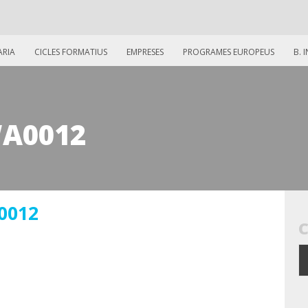
ARIA
CICLES FORMATIUS
EMPRESES
PROGRAMES EUROPEUS
B. 
WA0012
0012