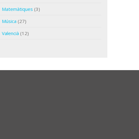
Matemàtiques
(3)
Música
(27)
Valencià
(12)