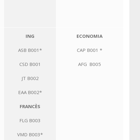
ING
ECONOMIA
ASB B001*
CAP B001 *
CSD B001
AFG B005
JT B002
EAA B002*
FRANCÈS
FLG B003
VMD B003*