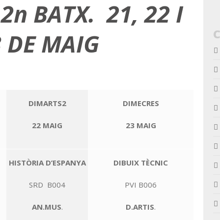
n BATX. 21, 22 I
3 DE MAIG
DIMARTS2
DIMECRES
22 MAIG
23 MAIG
HISTÒRIA D’ESPANYA
DIBUIX TÈCNIC
SRD B004
PVI B006
AN.MUS
.
D.ARTIS
.