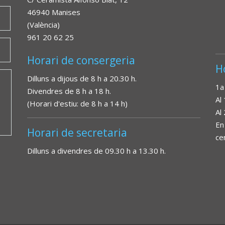
46940 Manises
(València)
961 20 62 25
Horari de consergeria
H
Dilluns a dijous de 8 h a 20.30 h.
1a
Divendres de 8 h a 18 h.
Al
(Horari d'estiu: de 8 h a 14 h)
Al
En
Horari de secretaria
ce
Dilluns a divendres de 09.30 h a 13.30 h.