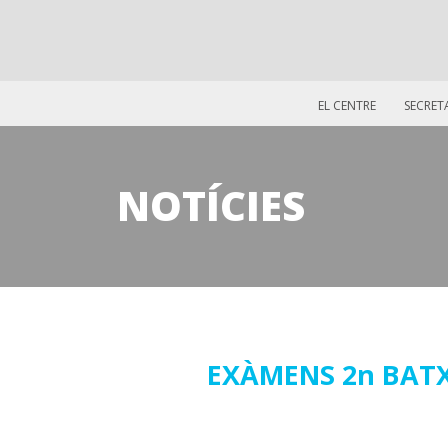
EL CENTRE
SECRET
NOTÍCIES
03
EXÀMENS 2n BATX
maig
2018