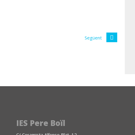
Següent
IES Pere Boïl
C/ Ceramista Alfonso Blat, 12