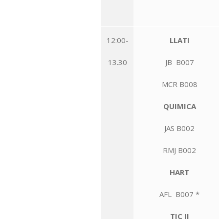
12:00-
LLATI
13.30
JB B007
MCR B008
QUIMICA
JAS B002
RMJ B002
HART
AFL B007 *
TIC II