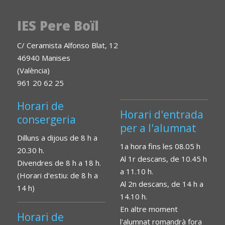
IES Pere Boïl
C/ Ceramista Alfonso Blat, 12
46940 Manises
(València)
961 20 62 25
Horari de
Horari d'entrada
consergeria
per a l'alumnat
Dilluns a dijous de 8 h a
1a hora fins les 08.05 h
20.30 h.
Al 1r descans, de 10.45 h
Divendres de 8 h a 18 h.
a 11.10 h.
(Horari d'estiu: de 8 h a
Al 2n descans, de 14 h a
14 h)
14.10 h.
En altre moment
Horari de
l'alumnat romandrà fora