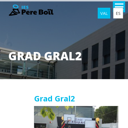
VAL
ES
GRAD GRAL2
11
Grad Gral2
maig
2018