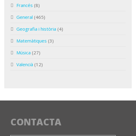
Francés
(8)
General
(465)
Geografia i història
(4)
Matemàtiques
(3)
Música
(27)
Valencià
(12)
CONTACTA