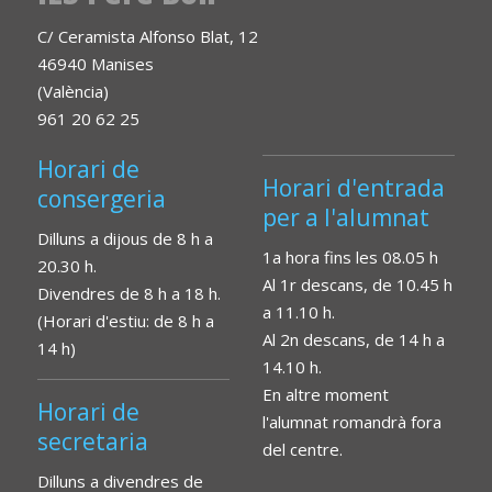
C/ Ceramista Alfonso Blat, 12
46940 Manises
(València)
961 20 62 25
Horari de
Horari d'entrada
consergeria
per a l'alumnat
Dilluns a dijous de 8 h a
1a hora fins les 08.05 h
20.30 h.
Al 1r descans, de 10.45 h
Divendres de 8 h a 18 h.
a 11.10 h.
(Horari d'estiu: de 8 h a
Al 2n descans, de 14 h a
14 h)
14.10 h.
En altre moment
Horari de
l'alumnat romandrà fora
secretaria
del centre.
Dilluns a divendres de