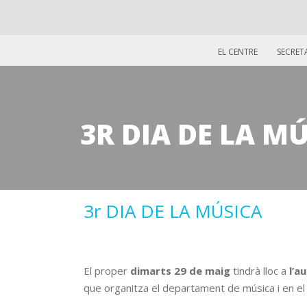
EL CENTRE
SECRET
3R DIA DE LA M
3r DIA DE LA MÚSICA
AUDITORI GERMANIES
El proper
dimarts 29 de maig
tindrà lloc a
l’a
que organitza el departament de música i en el q