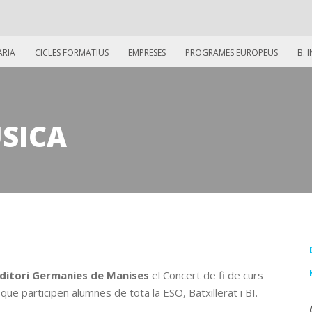
ARIA
CICLES FORMATIUS
EMPRESES
PROGRAMES EUROPEUS
B. 
ÚSICA
uditori Germanies de Manises
el Concert de fi de curs
ue participen alumnes de tota la ESO, Batxillerat i BI.