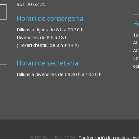
961 20 62 25
Horari de consergeria
H
Dilluns a dijous de 8 h a 20.30 h.
1a
Divendres de 8 h a 18 h.
Al
(Horari d'estiu: de 8 h a 14 h)
Al
En
Horari de secretaria
ce
Dilluns a divendres de 09.30 h a 13.30 h.
© IES Pere Boïl 2026
·
Configuració de cookies
·
Aví