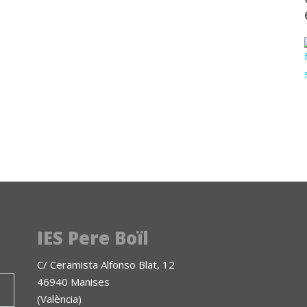
IES Pere Boïl
C/ Ceramista Alfonso Blat, 12
46940 Manises
(València)