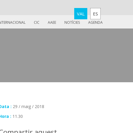
VAL
ES
INTERNACIONAL
CIC
AAEE
NOTÍCIES
AGENDA
Data :
29 / maig / 2018
Hora :
11.30
Compartir aquest