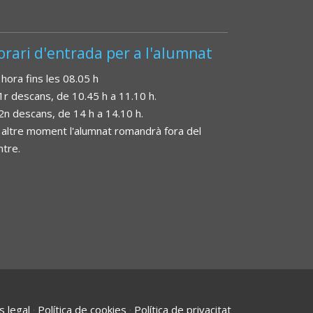
orari d'entrada per a l'alumnat
 hora fins les 08.05 h
 1r descans, de 10.45 h a 11.10 h.
 2n descans, de 14 h a 14.10 h.
 altre moment l'alumnat romandrà fora del
ntre.
s legal
·
Política de cookies
·
Política de privacitat