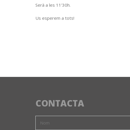
Serà a les 11’30h.
Us esperem a tots!
CONTACTA