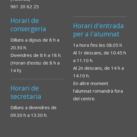
961 20 62 25
Horari de
Horari d'entrada
consergeria
per a l'alumnat
Dilluns a dijous de 8 h a
1a hora fins les 08.05 h
20.30 h.
Al 1r descans, de 10.45 h
Divendres de 8 h a 18 h.
a 11.10 h.
(Horari d'estiu: de 8 h a
Al 2n descans, de 14 h a
14 h)
14.10 h.
En altre moment
Horari de
l'alumnat romandrà fora
secretaria
del centre.
Dilluns a divendres de
09.30 h a 13.30 h.