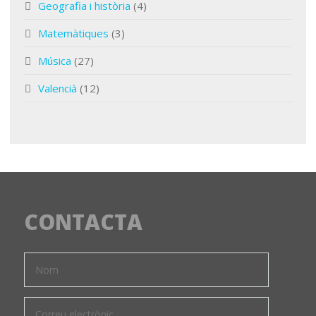
Geografia i història
(4)
Matemàtiques
(3)
Música
(27)
Valencià
(12)
CONTACTA