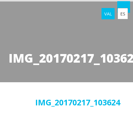
VAL
ES
IMG_20170217_1036
27
IMG_20170217_103624
febrer
2017