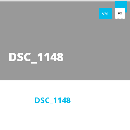
VAL
ES
DSC_1148
27
DSC_1148
febrer
2017