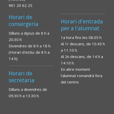
961 20 62 25
Horari de
Horari d'entrada
consergeria
per a l'alumnat
Dilluns a dijous de 8 h a
1a hora fins les 08.05 h
20.30 h.
Al 1r descans, de 10.45 h
Divendres de 8 h a 18 h.
a 11.10 h.
(Horari d'estiu: de 8 h a
Al 2n descans, de 14 h a
14 h)
14.10 h.
En altre moment
Horari de
l'alumnat romandrà fora
secretaria
del centre.
Dilluns a divendres de
09.30 h a 13.30 h.