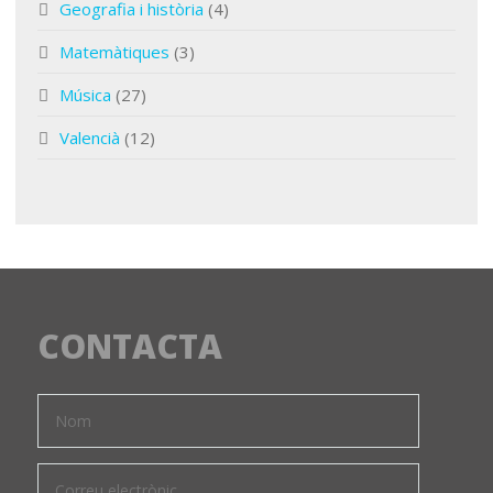
Geografia i història
(4)
Matemàtiques
(3)
Música
(27)
Valencià
(12)
CONTACTA