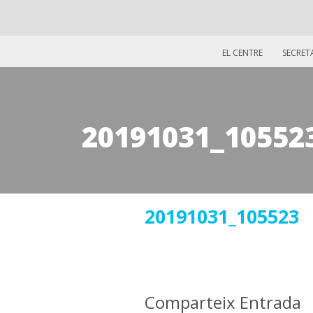
EL CENTRE
SECRET
20191031_10552
04
20191031_105523
novembre
2019
Comparteix Entrada