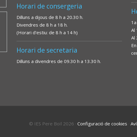
Horari de consergeria
H
Dilluns a dijous de 8 h a 20.30 h.
1a
Divendres de 8 h a 18 h.
Al
(Horari d'estiu: de 8 h a 14 h)
Al
En
Horari de secretaria
ce
Dilluns a divendres de 09.30 h a 13.30 h.
© IES Pere Boïl 2026
·
Configuració de cookies
·
Aví