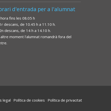
orari d'entrada per a l'alumnat
 hora fins les 08.05 h
 1r descans, de 10.45 h a 11.10 h.
 2n descans, de 14 h a 14.10 h.
 altre moment l'alumnat romandrà fora del
ntre.
s legal
·
Política de cookies
·
Política de privacitat