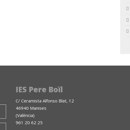
IES Pere Boïl
C/ Ceramista Alfonso Blat, 12
46940 Manises
(València)
961 20 62 25