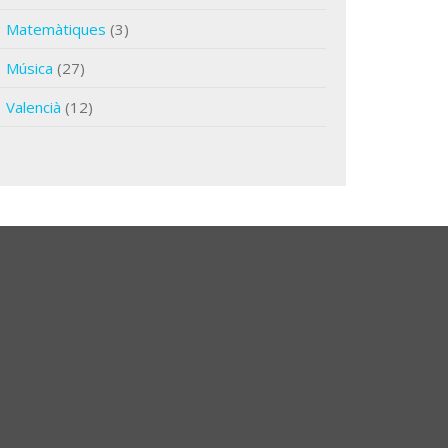
Matemàtiques
(3)
Música
(27)
Valencià
(12)