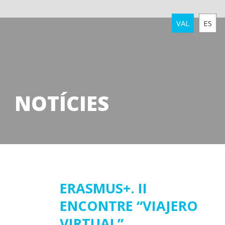
VAL
ES
NOTÍCIES
01
ERASMUS+. II
ENCONTRE “VIAJERO
febrer
2019
VIRTUAL”