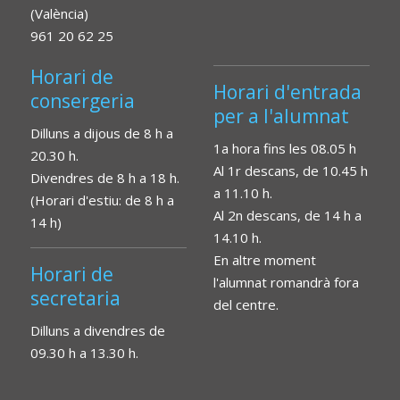
(València)
961 20 62 25
Horari de
Horari d'entrada
consergeria
per a l'alumnat
Dilluns a dijous de 8 h a
1a hora fins les 08.05 h
20.30 h.
Al 1r descans, de 10.45 h
Divendres de 8 h a 18 h.
a 11.10 h.
(Horari d'estiu: de 8 h a
Al 2n descans, de 14 h a
14 h)
14.10 h.
En altre moment
Horari de
l'alumnat romandrà fora
secretaria
del centre.
Dilluns a divendres de
09.30 h a 13.30 h.