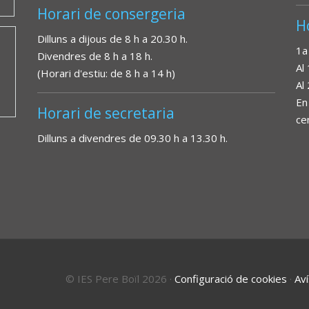
Horari de consergeria
H
Dilluns a dijous de 8 h a 20.30 h.
1a
Divendres de 8 h a 18 h.
Al
(Horari d'estiu: de 8 h a 14 h)
Al
En
Horari de secretaria
ce
Dilluns a divendres de 09.30 h a 13.30 h.
© IES Pere Boïl 2026
·
Configuració de cookies
·
Aví