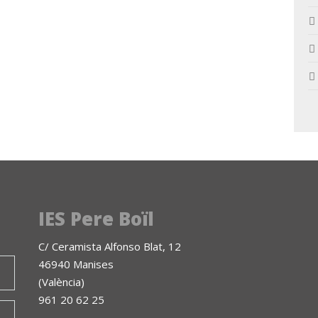
IES Pere Boïl
C/ Ceramista Alfonso Blat, 12
46940 Manises
(València)
961 20 62 25