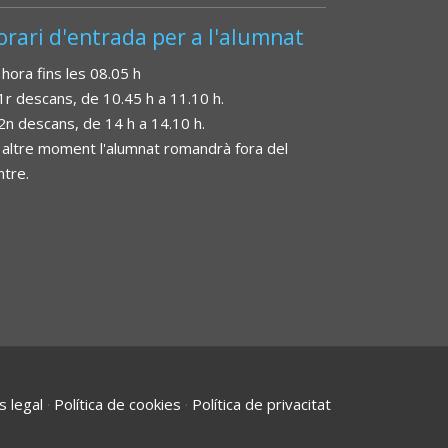
orari d'entrada per a l'alumnat
 hora fins les 08.05 h
 1r descans, de 10.45 h a 11.10 h.
 2n descans, de 14 h a 14.10 h.
 altre moment l'alumnat romandrà fora del
ntre.
s legal
·
Política de cookies
·
Política de privacitat