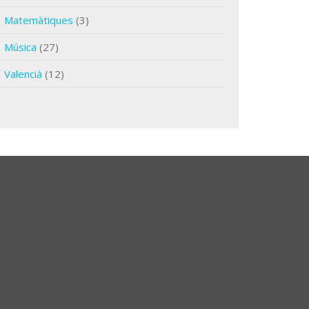
Matemàtiques
(3)
Música
(27)
Valencià
(12)