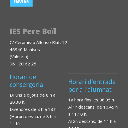
IES Pere Boïl
C/ Ceramista Alfonso Blat, 12
46940 Manises
(València)
961 20 62 25
Horari de
Horari d'entrada
consergeria
per a l'alumnat
Dilluns a dijous de 8 h a
1a hora fins les 08.05 h
20.30 h.
Al 1r descans, de 10.45 h
Divendres de 8 h a 18 h.
a 11.10 h.
(Horari d'estiu: de 8 h a
Al 2n descans, de 14 h a
14 h)