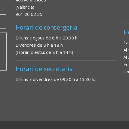
(València)
961 20 62 25
Horari de consergeria
H
Dilluns a dijous de 8 h a 20.30 h.
1a
Divendres de 8 h a 18 h.
Al
(Horari d'estiu: de 8 h a 14 h)
Al
En
Horari de secretaria
ce
Dilluns a divendres de 09.30 h a 13.30 h.