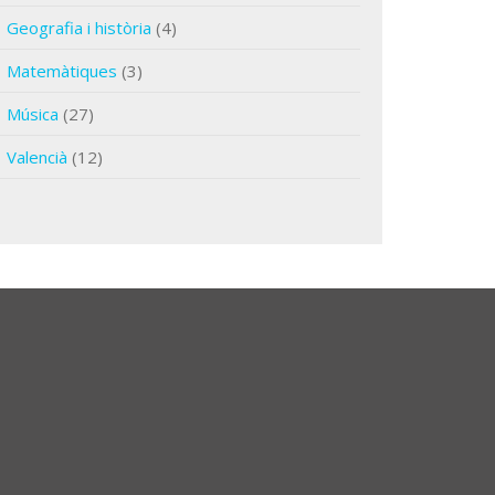
Geografia i història
(4)
Matemàtiques
(3)
Música
(27)
Valencià
(12)