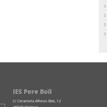
IES Pere Boïl
C/ Ceramista Alfonso Blat, 12
46940 Manises