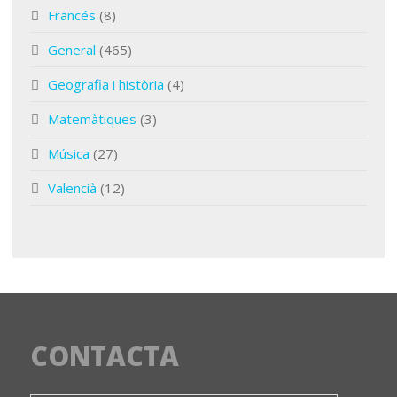
Francés
(8)
General
(465)
Geografia i història
(4)
Matemàtiques
(3)
Música
(27)
Valencià
(12)
CONTACTA