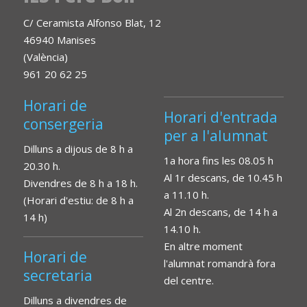
C/ Ceramista Alfonso Blat, 12
46940 Manises
(València)
961 20 62 25
Horari de
Horari d'entrada
consergeria
per a l'alumnat
Dilluns a dijous de 8 h a
1a hora fins les 08.05 h
20.30 h.
Al 1r descans, de 10.45 h
Divendres de 8 h a 18 h.
a 11.10 h.
(Horari d'estiu: de 8 h a
Al 2n descans, de 14 h a
14 h)
14.10 h.
En altre moment
Horari de
l'alumnat romandrà fora
secretaria
del centre.
Dilluns a divendres de