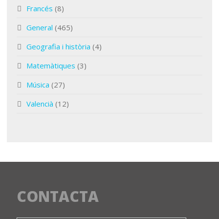
Francés
(8)
General
(465)
Geografia i història
(4)
Matemàtiques
(3)
Música
(27)
Valencià
(12)
CONTACTA