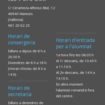
C/ Ceramista Alfonso Blat, 12
46940 Manises
(València)
961 20 62 25
Horari de
Horari d'entrada
consergeria
per a l'alumnat
Dilluns a dijous de 8 h a
1a hora fins les 08.05 h
20.30 h.
Al 1r descans, de 10.45 h
Divendres de 8 h a 18 h.
a 11.10 h.
(Horari d'estiu: de 8 h a
Al 2n descans, de 14 h a
14 h)
14.10 h.
En altre moment
Horari de
l'alumnat romandrà fora
secretaria
del centre.
Dilluns a divendres de