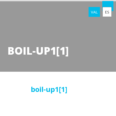
VAL
ES
BOIL-UP1[1]
13
boil-up1[1]
juliol
2016