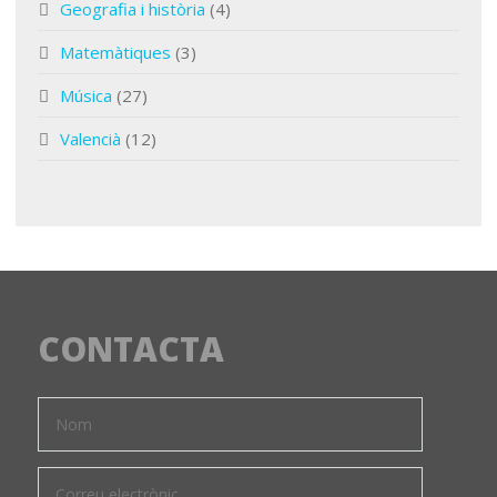
Geografia i història
(4)
Matemàtiques
(3)
Música
(27)
Valencià
(12)
CONTACTA