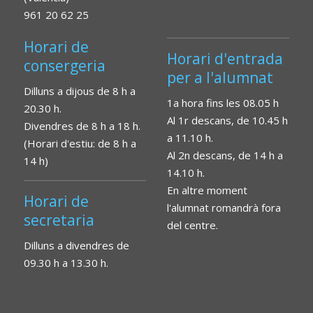
961 20 62 25
Horari de
Horari d'entrada
consergeria
per a l'alumnat
Dilluns a dijous de 8 h a
1a hora fins les 08.05 h
20.30 h.
Al 1r descans, de 10.45 h
Divendres de 8 h a 18 h.
a 11.10 h.
(Horari d'estiu: de 8 h a
Al 2n descans, de 14 h a
14 h)
14.10 h.
En altre moment
Horari de
l'alumnat romandrà fora
secretaria
del centre.
Dilluns a divendres de
09.30 h a 13.30 h.