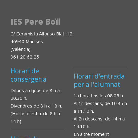
IES Pere Boïl
C/ Ceramista Alfonso Blat, 12
46940 Manises
(València)
961 20 62 25
Horari de
Horari d'entrada
consergeria
per a l'alumnat
Dilluns a dijous de 8 h a
1a hora fins les 08.05 h
20.30 h.
Al 1r descans, de 10.45 h
Divendres de 8 h a 18 h.
a 11.10 h.
(Horari d'estiu: de 8 h a
Al 2n descans, de 14 h a
14 h)
14.10 h.
En altre moment