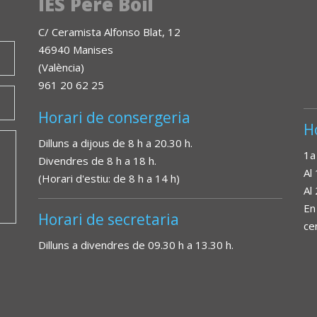
IES Pere Boïl
C/ Ceramista Alfonso Blat, 12
46940 Manises
(València)
961 20 62 25
Horari de consergeria
H
Dilluns a dijous de 8 h a 20.30 h.
1a
Divendres de 8 h a 18 h.
Al
(Horari d'estiu: de 8 h a 14 h)
Al
En
Horari de secretaria
ce
Dilluns a divendres de 09.30 h a 13.30 h.