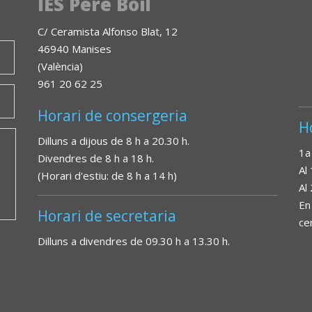
IES Pere Boïl
C/ Ceramista Alfonso Blat, 12
46940 Manises
(València)
961 20 62 25
Horari de consergeria
H
Dilluns a dijous de 8 h a 20.30 h.
1a
Divendres de 8 h a 18 h.
Al
(Horari d'estiu: de 8 h a 14 h)
Al
En
Horari de secretaria
ce
Dilluns a divendres de 09.30 h a 13.30 h.