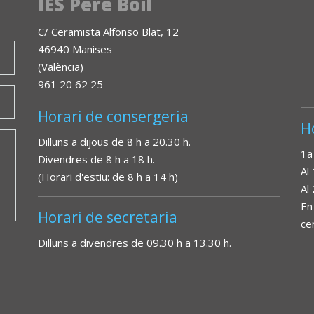
IES Pere Boïl
C/ Ceramista Alfonso Blat, 12
46940 Manises
(València)
961 20 62 25
Horari de consergeria
H
Dilluns a dijous de 8 h a 20.30 h.
1a
Divendres de 8 h a 18 h.
Al
(Horari d'estiu: de 8 h a 14 h)
Al
En
Horari de secretaria
ce
Dilluns a divendres de 09.30 h a 13.30 h.