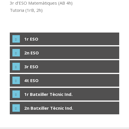
3r d’ESO Matemàtiques (AB 4h)
Tutoria (1rB, 2h)
1r ESO
2n ESO
3r ESO
4t ESO
1r Batxiller Tècnic Ind.
2n Batxiller Tècnic Ind.