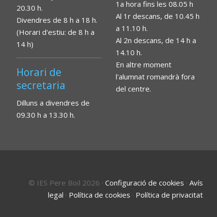
1a hora fins les 08.05 h
20.30 h.
Al 1r descans, de 10.45 h
Divendres de 8 h a 18 h.
a 11.10 h.
(Horari d'estiu: de 8 h a
Al 2n descans, de 14 h a
14 h)
14.10 h.
En altre moment
Horari de
l'alumnat romandrà fora
secretaria
del centre.
Dilluns a divendres de
09.30 h a 13.30 h.
© IES Pere Boïl 2026
·
Configuració de cookies
·
Avís
legal
·
Política de cookies
·
Política de privacitat