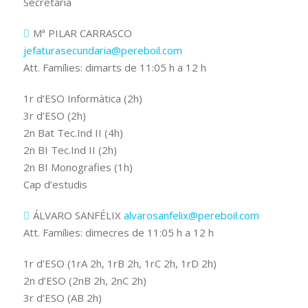
Secretària
Mª PILAR CARRASCO
jefaturasecundaria@pereboil.com
Att. Famílies: dimarts de 11:05 h a 12 h
1r d’ESO Informàtica (2h)
3r d’ESO (2h)
2n Bat Tec.Ind II (4h)
2n BI Tec.Ind II (2h)
2n BI Monografies (1h)
Cap d’estudis
ÁLVARO SANFÉLIX
alvarosanfelix@pereboil.com
Att. Famílies: dimecres de 11:05 h a 12 h
1r d’ESO (1rA 2h, 1rB 2h, 1rC 2h, 1rD 2h)
2n d’ESO (2nB 2h, 2nC 2h)
3r d’ESO (AB 2h)