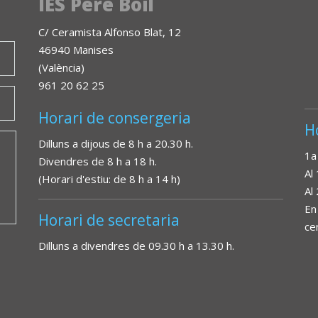
IES Pere Boïl
C/ Ceramista Alfonso Blat, 12
46940 Manises
(València)
961 20 62 25
Horari de consergeria
H
Dilluns a dijous de 8 h a 20.30 h.
1a
Divendres de 8 h a 18 h.
Al
(Horari d'estiu: de 8 h a 14 h)
Al
En
Horari de secretaria
ce
Dilluns a divendres de 09.30 h a 13.30 h.