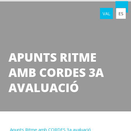
VAL
ES
APUNTS RITME
AMB CORDES 3A
AVALUACIÓ
Apunts Ritme amb CORDES 3a avaluació