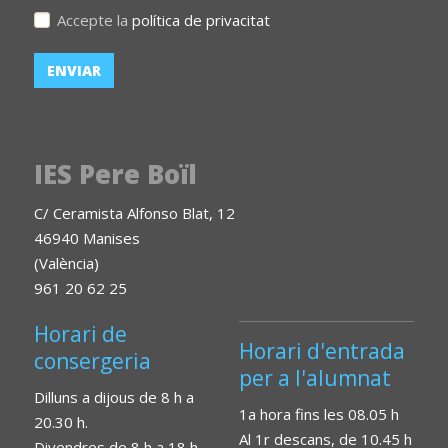
Accepte la
política de privacitat
IES Pere Boïl
C/ Ceramista Alfonso Blat, 12
46940 Manises
(València)
961 20 62 25
Horari de
Horari d'entrada
consergeria
per a l'alumnat
Dilluns a dijous de 8 h a
1a hora fins les 08.05 h
20.30 h.
Al 1r descans, de 10.45 h
Divendres de 8 h a 18 h.