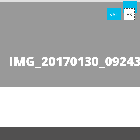
VAL
ES
IMG_20170130_0924