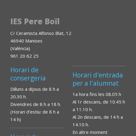
IES Pere Boïl
C/ Ceramista Alfonso Blat, 12
46940 Manises
(València)
961 20 62 25
Horari de
Horari d'entrada
consergeria
per a l'alumnat
Dilluns a dijous de 8 h a
1a hora fins les 08.05 h
20.30 h.
Al 1r descans, de 10.45 h
Divendres de 8 h a 18 h.
a 11.10 h.
(Horari d'estiu: de 8 h a
Al 2n descans, de 14 h a
14 h)
14.10 h.
En altre moment