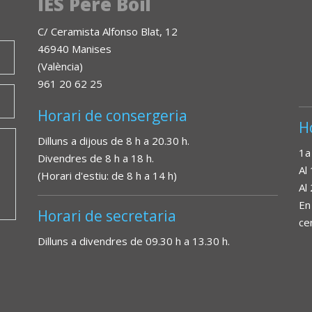
IES Pere Boïl
C/ Ceramista Alfonso Blat, 12
46940 Manises
(València)
961 20 62 25
Horari de consergeria
H
Dilluns a dijous de 8 h a 20.30 h.
1a
Divendres de 8 h a 18 h.
Al
(Horari d'estiu: de 8 h a 14 h)
Al
En
Horari de secretaria
ce
Dilluns a divendres de 09.30 h a 13.30 h.