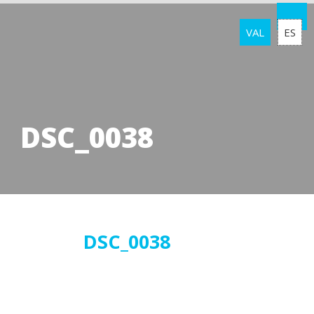
VAL
ES
DSC_0038
17
DSC_0038
abril
2018