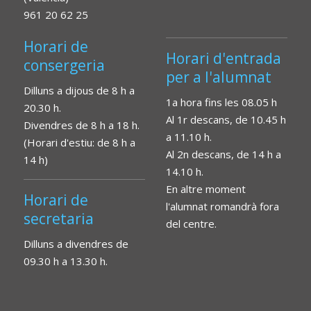
961 20 62 25
Horari de
Horari d'entrada
consergeria
per a l'alumnat
Dilluns a dijous de 8 h a
1a hora fins les 08.05 h
20.30 h.
Al 1r descans, de 10.45 h
Divendres de 8 h a 18 h.
a 11.10 h.
(Horari d'estiu: de 8 h a
Al 2n descans, de 14 h a
14 h)
14.10 h.
En altre moment
Horari de
l'alumnat romandrà fora
secretaria
del centre.
Dilluns a divendres de
09.30 h a 13.30 h.