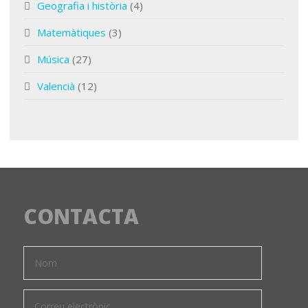
Geografia i història
(4)
Matemàtiques
(3)
Música
(27)
Valencià
(12)
CONTACTA