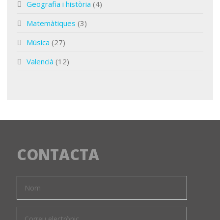
Geografia i història
(4)
Matemàtiques
(3)
Música
(27)
Valencià
(12)
CONTACTA