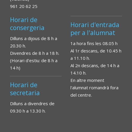
961 20 62 25
Horari de
Horari d'entrada
consergeria
per a l'alumnat
Dilluns a dijous de 8 h a
1a hora fins les 08.05 h
20.30 h.
Al 1r descans, de 10.45 h
Divendres de 8 h a 18 h.
a 11.10 h.
(Horari d'estiu: de 8 h a
Al 2n descans, de 14 h a
14 h)
14.10 h.
En altre moment
Horari de
l'alumnat romandrà fora
secretaria
del centre.
Dilluns a divendres de
09.30 h a 13.30 h.