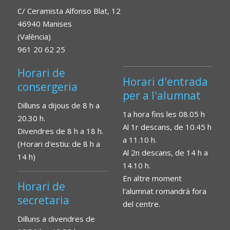
C/ Ceramista Alfonso Blat, 12
46940 Manises
(València)
961 20 62 25
Horari de
Horari d'entrada
consergeria
per a l'alumnat
Dilluns a dijous de 8 h a
1a hora fins les 08.05 h
20.30 h.
Al 1r descans, de 10.45 h
Divendres de 8 h a 18 h.
a 11.10 h.
(Horari d'estiu: de 8 h a
Al 2n descans, de 14 h a
14 h)
14.10 h.
En altre moment
Horari de
l'alumnat romandrà fora
secretaria
del centre.
Dilluns a divendres de