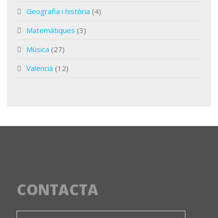
Geografia i història
(4)
Matemàtiques
(3)
Música
(27)
Valencià
(12)
CONTACTA