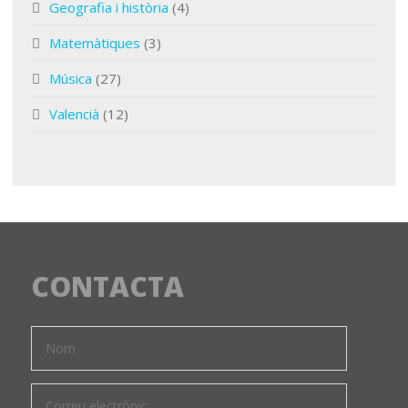
Geografia i història
(4)
Matemàtiques
(3)
Música
(27)
Valencià
(12)
CONTACTA