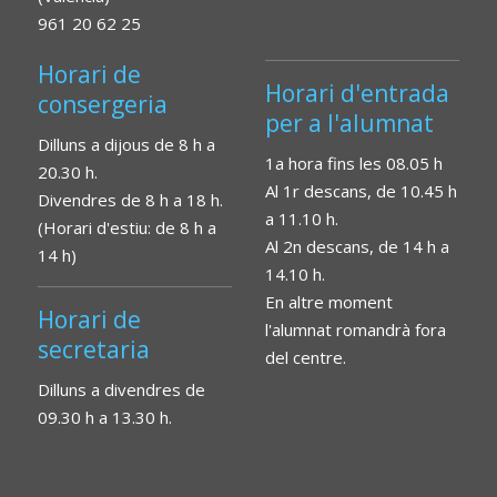
961 20 62 25
Horari de
Horari d'entrada
consergeria
per a l'alumnat
Dilluns a dijous de 8 h a
1a hora fins les 08.05 h
20.30 h.
Al 1r descans, de 10.45 h
Divendres de 8 h a 18 h.
a 11.10 h.
(Horari d'estiu: de 8 h a
Al 2n descans, de 14 h a
14 h)
14.10 h.
En altre moment
Horari de
l'alumnat romandrà fora
secretaria
del centre.
Dilluns a divendres de
09.30 h a 13.30 h.