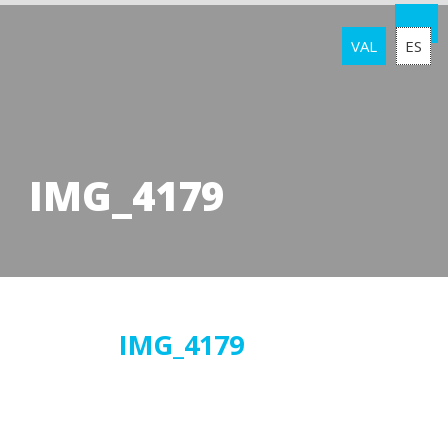
VAL
ES
IMG_4179
14
IMG_4179
març
2018