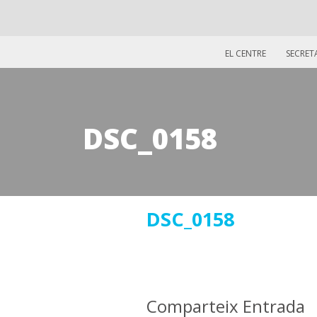
EL CENTRE
SECRET
DSC_0158
23
DSC_0158
novembre
2018
Comparteix Entrada