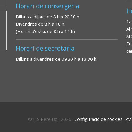
Horari de consergeria
H
Dilluns a dijous de 8 h a 20.30 h.
1a
Divendres de 8 h a 18 h.
Al
(Horari d'estiu: de 8 h a 14 h)
Al
En
Horari de secretaria
ce
Dilluns a divendres de 09.30 h a 13.30 h.
© IES Pere Boïl 2026
·
Configuració de cookies
·
Aví