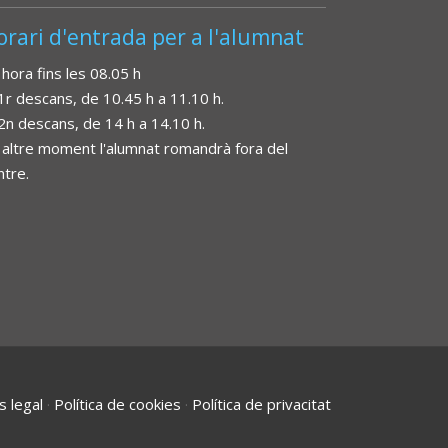
orari d'entrada per a l'alumnat
 hora fins les 08.05 h
 1r descans, de 10.45 h a 11.10 h.
 2n descans, de 14 h a 14.10 h.
 altre moment l'alumnat romandrà fora del
ntre.
s legal
·
Política de cookies
·
Política de privacitat