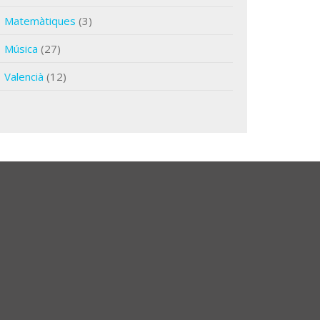
Matemàtiques
(3)
Música
(27)
Valencià
(12)