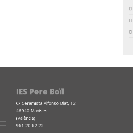
IES Pere Boïl
C/ Ceramista Alfonso Blat, 12
46940 Manises
(València)
961 20 62 25