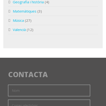
Geografia i història
(4)
Matemàtiques
(3)
Música
(27)
Valencià
(12)
CONTACTA