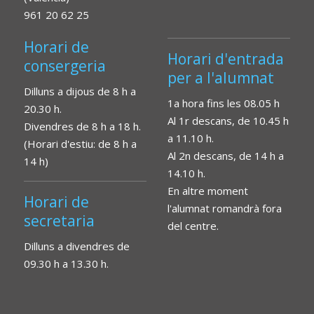
961 20 62 25
Horari de
Horari d'entrada
consergeria
per a l'alumnat
Dilluns a dijous de 8 h a
1a hora fins les 08.05 h
20.30 h.
Al 1r descans, de 10.45 h
Divendres de 8 h a 18 h.
a 11.10 h.
(Horari d'estiu: de 8 h a
Al 2n descans, de 14 h a
14 h)
14.10 h.
En altre moment
Horari de
l'alumnat romandrà fora
secretaria
del centre.
Dilluns a divendres de
09.30 h a 13.30 h.