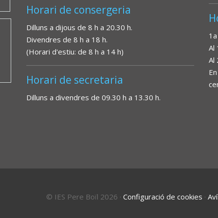
Horari de consergeria
H
Dilluns a dijous de 8 h a 20.30 h.
1a
Divendres de 8 h a 18 h.
Al
(Horari d'estiu: de 8 h a 14 h)
Al
En
Horari de secretaria
ce
Dilluns a divendres de 09.30 h a 13.30 h.
© IES Pere Boïl 2026
·
Configuració de cookies
·
Aví