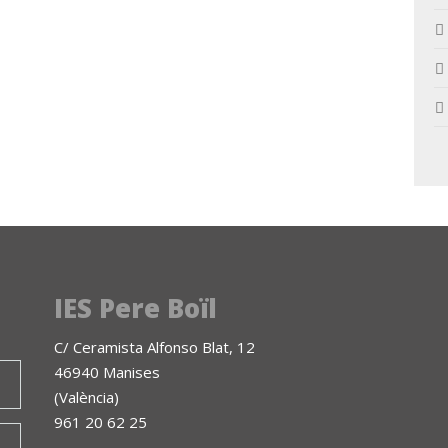
IES Pere Boïl
C/ Ceramista Alfonso Blat, 12
46940 Manises
(València)
961 20 62 25