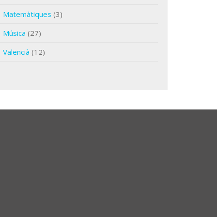
Matemàtiques
(3)
Música
(27)
Valencià
(12)