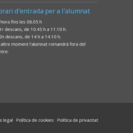
orari d'entrada per a l'alumnat
 hora fins les 08.05 h
 1r descans, de 10.45 h a 11.10 h.
 2n descans, de 14 h a 14.10 h.
 altre moment l'alumnat romandrà fora del
ntre.
s legal
·
Política de cookies
·
Política de privacitat