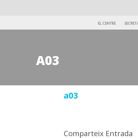
EL CENTRE
SECRET
A03
23
a03
juny
2016
Comparteix Entrada