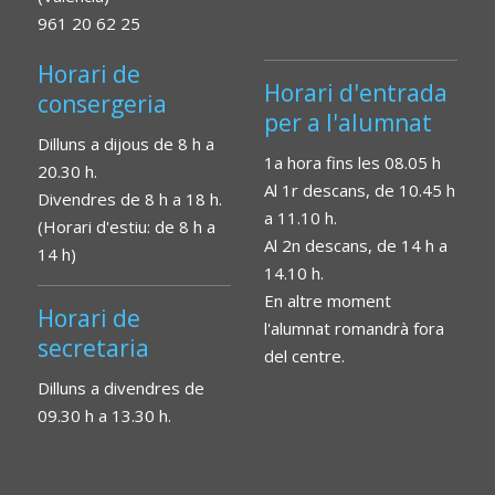
961 20 62 25
Horari de
Horari d'entrada
consergeria
per a l'alumnat
Dilluns a dijous de 8 h a
1a hora fins les 08.05 h
20.30 h.
Al 1r descans, de 10.45 h
Divendres de 8 h a 18 h.
a 11.10 h.
(Horari d'estiu: de 8 h a
Al 2n descans, de 14 h a
14 h)
14.10 h.
En altre moment
Horari de
l'alumnat romandrà fora
secretaria
del centre.
Dilluns a divendres de
09.30 h a 13.30 h.