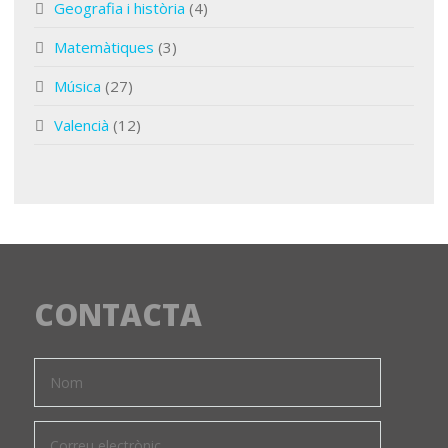
Geografia i història
(4)
Matemàtiques
(3)
Música
(27)
Valencià
(12)
CONTACTA