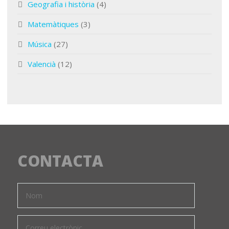
Geografia i història
(4)
Matemàtiques
(3)
Música
(27)
Valencià
(12)
CONTACTA