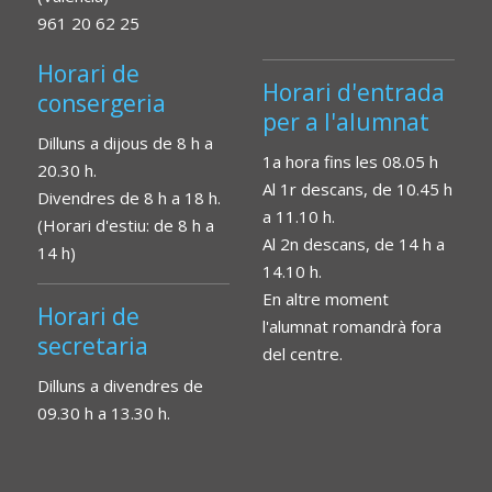
961 20 62 25
Horari de
Horari d'entrada
consergeria
per a l'alumnat
Dilluns a dijous de 8 h a
1a hora fins les 08.05 h
20.30 h.
Al 1r descans, de 10.45 h
Divendres de 8 h a 18 h.
a 11.10 h.
(Horari d'estiu: de 8 h a
Al 2n descans, de 14 h a
14 h)
14.10 h.
En altre moment
Horari de
l'alumnat romandrà fora
secretaria
del centre.
Dilluns a divendres de
09.30 h a 13.30 h.