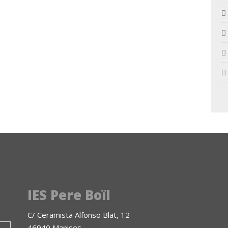
IES Pere Boïl
C/ Ceramista Alfonso Blat, 12
46940 Manises