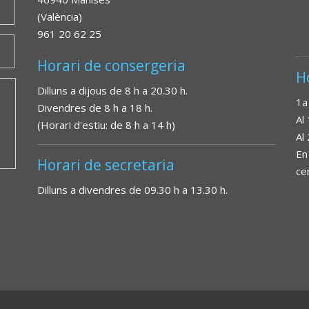
(València)
961 20 62 25
Horari de consergeria
H
Dilluns a dijous de 8 h a 20.30 h.
1a
Divendres de 8 h a 18 h.
Al
(Horari d'estiu: de 8 h a 14 h)
Al
En
Horari de secretaria
ce
Dilluns a divendres de 09.30 h a 13.30 h.