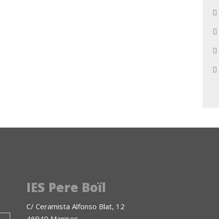
IES Pere Boïl
C/ Ceramista Alfonso Blat, 12
46940 Manises