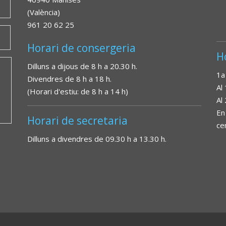
(València)
961 20 62 25
Horari de consergeria
H
Dilluns a dijous de 8 h a 20.30 h.
1a
Divendres de 8 h a 18 h.
Al
(Horari d'estiu: de 8 h a 14 h)
Al
En
Horari de secretaria
ce
Dilluns a divendres de 09.30 h a 13.30 h.