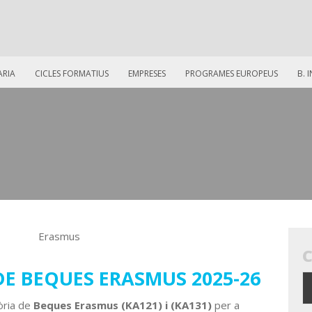
ARIA
CICLES FORMATIUS
EMPRESES
PROGRAMES EUROPEUS
B. 
E BEQUES ERASMUS 2025-26
òria de
Beques Erasmus (KA121) i (KA131)
per a