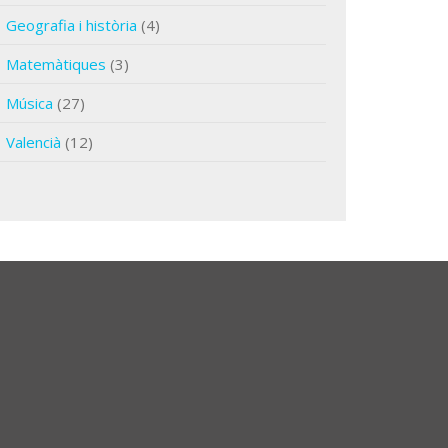
Geografia i història
(4)
Matemàtiques
(3)
Música
(27)
Valencià
(12)