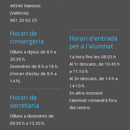
46940 Manises
(València)
961 20 62 25
Horari de
Horari d'entrada
consergeria
per a l'alumnat
Dilluns a dijous de 8 h a
1a hora fins les 08.05 h
20.30 h.
Al 1r descans, de 10.45 h
Divendres de 8 h a 18 h.
a 11.10 h.
(Horari d'estiu: de 8 h a
Al 2n descans, de 14 h a
14 h)
14.10 h.
En altre moment
Horari de
l'alumnat romandrà fora
secretaria
del centre.
Dilluns a divendres de
09.30 h a 13.30 h.