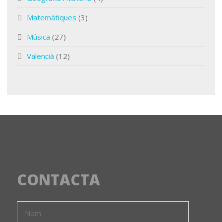
Matemàtiques
(3)
Música
(27)
Valencià
(12)
CONTACTA