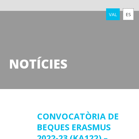
VAL
ES
NOTÍCIES
28
CONVOCATÒRIA DE
BEQUES ERASMUS
novembre
2022
2022-23 (KA122) –