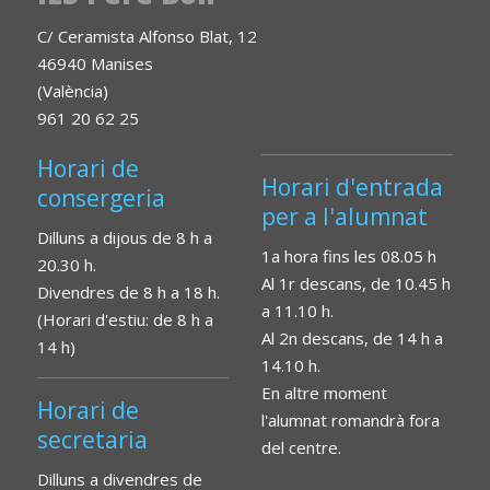
C/ Ceramista Alfonso Blat, 12
46940 Manises
(València)
961 20 62 25
Horari de
Horari d'entrada
consergeria
per a l'alumnat
Dilluns a dijous de 8 h a
1a hora fins les 08.05 h
20.30 h.
Al 1r descans, de 10.45 h
Divendres de 8 h a 18 h.
a 11.10 h.
(Horari d'estiu: de 8 h a
Al 2n descans, de 14 h a
14 h)
14.10 h.
En altre moment
Horari de
l'alumnat romandrà fora
secretaria
del centre.
Dilluns a divendres de