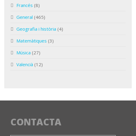
Francés
(8)
General
(465)
Geografia i història
(4)
Matemàtiques
(3)
Música
(27)
Valencià
(12)
CONTACTA