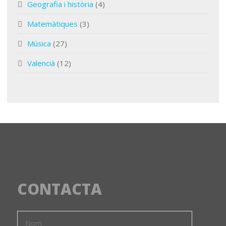
Geografia i història
(4)
Matemàtiques
(3)
Música
(27)
Valencià
(12)
CONTACTA