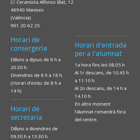
C/ Ceramista Alfonso Blat, 12
46940 Manises
(València)
961 20 62 25
Horari de
Horari d'entrada
consergeria
per a l'alumnat
Dilluns a dijous de 8 h a
1a hora fins les 08.05 h
20.30 h.
Al 1r descans, de 10.45 h
Divendres de 8 h a 18 h.
a 11.10 h.
(Horari d'estiu: de 8 h a
Al 2n descans, de 14 h a
14 h)
14.10 h.
En altre moment
Horari de
l'alumnat romandrà fora
secretaria
del centre.
Dilluns a divendres de
09.30 h a 13.30 h.