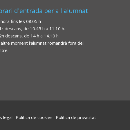
orari d'entrada per a l'alumnat
 hora fins les 08.05 h
 1r descans, de 10.45 h a 11.10 h.
 2n descans, de 14 h a 14.10 h.
 altre moment l'alumnat romandrà fora del
ntre.
s legal
·
Política de cookies
·
Política de privacitat