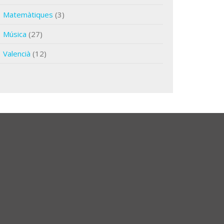
Matemàtiques
(3)
Música
(27)
Valencià
(12)