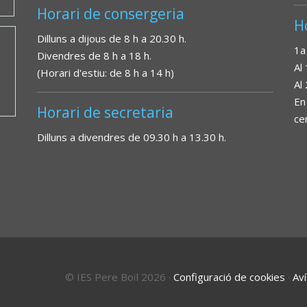
Horari de consergeria
H
Dilluns a dijous de 8 h a 20.30 h.
1a
Divendres de 8 h a 18 h.
Al
(Horari d'estiu: de 8 h a 14 h)
Al
En
Horari de secretaria
ce
Dilluns a divendres de 09.30 h a 13.30 h.
© IES Pere Boïl 2026
·
Configuració de cookies
·
Aví