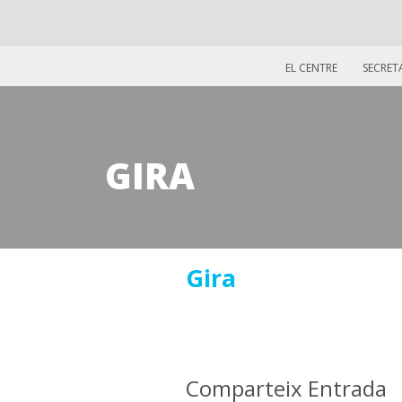
EL CENTRE
SECRET
GIRA
15
Gira
març
2019
Comparteix Entrada