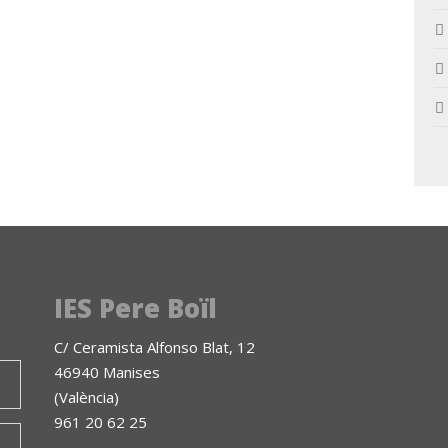
IES Pere Boïl
C/ Ceramista Alfonso Blat, 12
46940 Manises
(València)
961 20 62 25