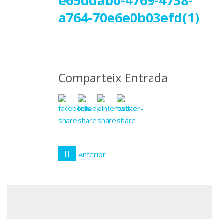
15
e65ddab0-4769-4738-
a764-70e6e0b03efd(1)
març
2019
Comparteix Entrada
Anterior