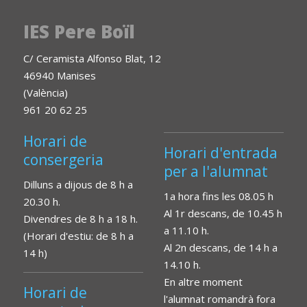
IES Pere Boïl
C/ Ceramista Alfonso Blat, 12
46940 Manises
(València)
961 20 62 25
Horari de
Horari d'entrada
consergeria
per a l'alumnat
Dilluns a dijous de 8 h a
1a hora fins les 08.05 h
20.30 h.
Al 1r descans, de 10.45 h
Divendres de 8 h a 18 h.
a 11.10 h.
(Horari d'estiu: de 8 h a
Al 2n descans, de 14 h a
14 h)
14.10 h.
En altre moment
Horari de
l'alumnat romandrà fora