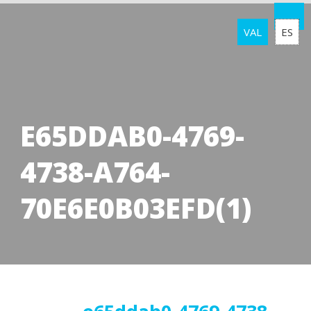
VAL
ES
E65DDAB0-4769-
4738-A764-
70E6E0B03EFD(1)