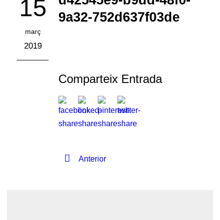
d42545e9-b9dd-48f0-
15
9a32-752d637f03de
març
2019
Comparteix Entrada
Anterior