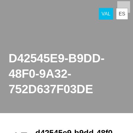
VAL
ES
D42545E9-B9DD-
48F0-9A32-
752D637F03DE