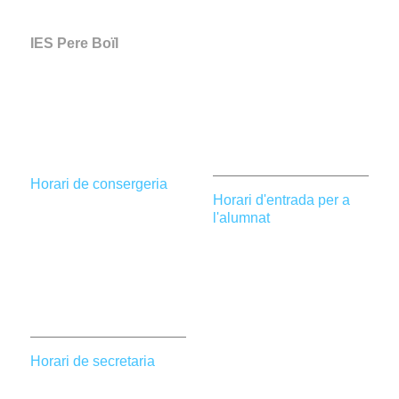
IES Pere Boïl
C/ Ceramista Alfonso Blat, 12
46940 Manises
(València)
961 20 62 25
Horari de consergeria
Horari d'entrada per a
Dilluns a dijous de 8 h a
l'alumnat
20.30 h.
1a hora fins les 08.05 h
Divendres de 8 h a 18 h.
Al 1r descans, de 10.45
(Horari d'estiu: de 8 h a
h a 11.10 h.
14 h)
Al 2n descans, de 14 h a
14.10 h.
Horari de secretaria
En altre moment
Dilluns a divendres de
l'alumnat romandrà fora