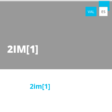
VAL
ES
2IM[1]
13
2im[1]
juliol
2016