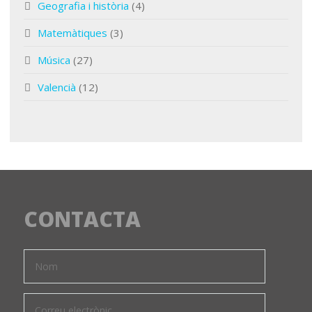
Geografia i història
(4)
Matemàtiques
(3)
Música
(27)
Valencià
(12)
CONTACTA