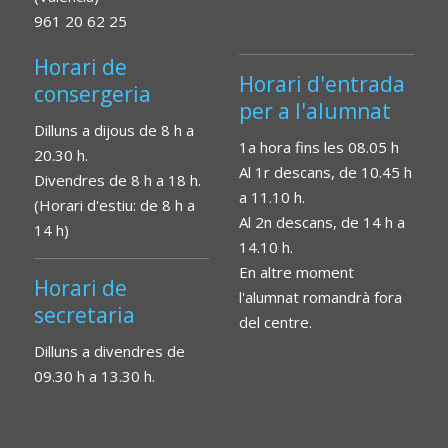
961 20 62 25
Horari de
Horari d'entrada
consergeria
per a l'alumnat
Dilluns a dijous de 8 h a
1a hora fins les 08.05 h
20.30 h.
Al 1r descans, de 10.45 h
Divendres de 8 h a 18 h.
a 11.10 h.
(Horari d'estiu: de 8 h a
Al 2n descans, de 14 h a
14 h)
14.10 h.
En altre moment
Horari de
l'alumnat romandrà fora
secretaria
del centre.
Dilluns a divendres de
09.30 h a 13.30 h.