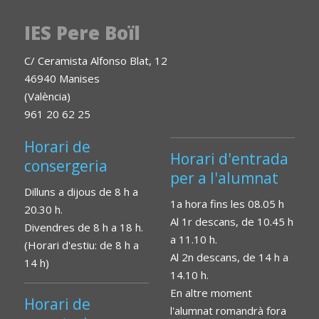
IES Pere Boïl
C/ Ceramista Alfonso Blat, 12
46940 Manises
(València)
961 20 62 25
Horari de
Horari d'entrada
consergeria
per a l'alumnat
Dilluns a dijous de 8 h a
1a hora fins les 08.05 h
20.30 h.
Al 1r descans, de 10.45 h
Divendres de 8 h a 18 h.
a 11.10 h.
(Horari d'estiu: de 8 h a
Al 2n descans, de 14 h a
14 h)
14.10 h.
En altre moment
Horari de
l'alumnat romandrà fora