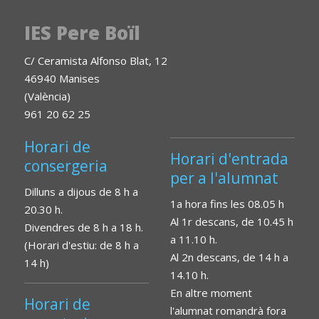
IES Pere Boïl
C/ Ceramista Alfonso Blat, 12
46940 Manises
(València)
961 20 62 25
Horari de
Horari d'entrada
consergeria
per a l'alumnat
Dilluns a dijous de 8 h a
1a hora fins les 08.05 h
20.30 h.
Al 1r descans, de 10.45 h
Divendres de 8 h a 18 h.
a 11.10 h.
(Horari d'estiu: de 8 h a
Al 2n descans, de 14 h a
14 h)
14.10 h.
En altre moment
Horari de
l'alumnat romandrà fora