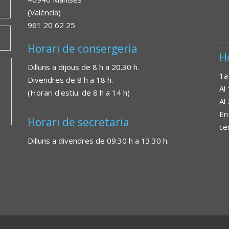
(València)
961 20 62 25
Horari de consergeria
H
Dilluns a dijous de 8 h a 20.30 h.
1a
Divendres de 8 h a 18 h.
Al
(Horari d'estiu: de 8 h a 14 h)
Al
En
Horari de secretaria
ce
Dilluns a divendres de 09.30 h a 13.30 h.