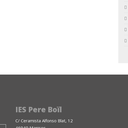
IES Pere Boïl
C/ Ceramista Alfonso Blat, 12
46940 Manises