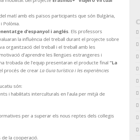
ima mobilitat del projecte
Erasmus+ “Viajero Virtual”
del matí amb els països participants que són Bulgària,
i Polònia.
renentatge d’espanyol i anglés
. Els professors
aluaran la influència del treball durant el projecte sobre
a organització del treball i el treball amb les
otivació d’aprendre les llengües estrangeres i
ima trobada de l’equip presentaran el producte final
“La
e el procés de crear
La Guia turística i les experiències
ucatiu són:
 i habilitats interculturals en l’aula per mitjà de
ormatives per a superar els nous reptes dels col·legis
 de la cooperació.