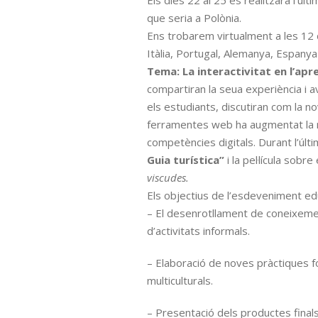
Els dies 22 al 25 es realitzarà l’últ
que seria a Polònia.
Ens trobarem virtualment a les 12 
Itàlia, Portugal, Alemanya, Espanya 
Tema: La interactivitat en l’ap
compartiran la seua experiència i av
els estudiants, discutiran com la nov
ferramentes web ha augmentat la m
competències digitals. Durant l’últ
Guia turística”
i la pel·lícula sobr
viscudes.
Els objectius de l’esdeveniment ed
– El desenrotllament de coneixements
d’activitats informals.
– Elaboració de noves pràctiques f
multiculturals.
– Presentació dels productes finals