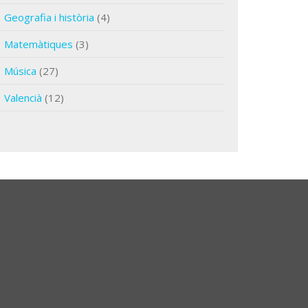
Geografia i història
(4)
Matemàtiques
(3)
Música
(27)
Valencià
(12)