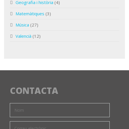
Geografia i història
(4)
Matemàtiques
(3)
Música
(27)
Valencià
(12)
CONTACTA