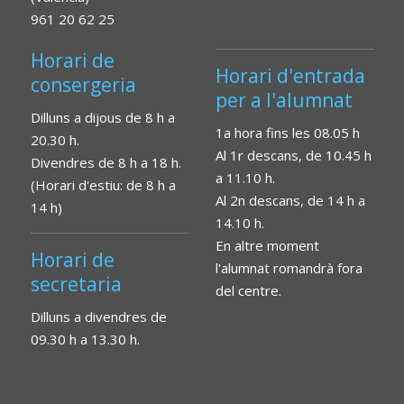
961 20 62 25
Horari de
Horari d'entrada
consergeria
per a l'alumnat
Dilluns a dijous de 8 h a
1a hora fins les 08.05 h
20.30 h.
Al 1r descans, de 10.45 h
Divendres de 8 h a 18 h.
a 11.10 h.
(Horari d'estiu: de 8 h a
Al 2n descans, de 14 h a
14 h)
14.10 h.
En altre moment
Horari de
l'alumnat romandrà fora
secretaria
del centre.
Dilluns a divendres de
09.30 h a 13.30 h.