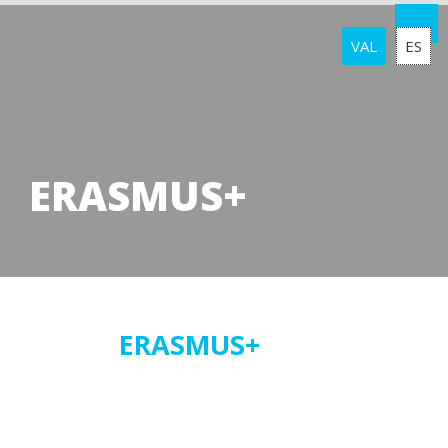
VAL
ES
ERASMUS+
18
ERASMUS+
juliol
2017