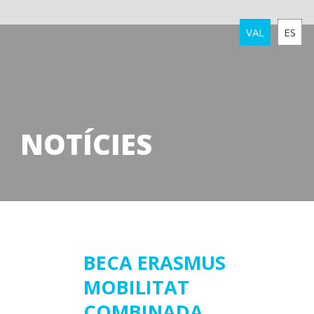
VAL
ES
NOTÍCIES
12
BECA ERASMUS
MOBILITAT
febrer
2026
COMBINADA