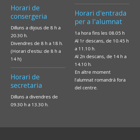
Horari de
Horari d'entrada
consergeria
per a l'alumnat
Dilluns a dijous de 8 h a
1a hora fins les 08.05 h
20.30 h.
Al 1r descans, de 10.45 h
Divendres de 8 h a 18 h.
a 11.10 h.
(Horari d'estiu: de 8 h a
Al 2n descans, de 14 h a
14 h)
14.10 h.
En altre moment
Horari de
l'alumnat romandrà fora
secretaria
del centre.
Dilluns a divendres de
09.30 h a 13.30 h.