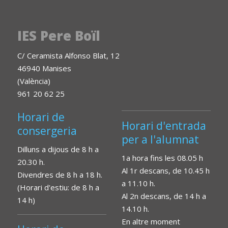
IES Pere Boïl
C/ Ceramista Alfonso Blat, 12
46940 Manises
(València)
961 20 62 25
Horari de
Horari d'entrada
consergeria
per a l'alumnat
Dilluns a dijous de 8 h a
1a hora fins les 08.05 h
20.30 h.
Al 1r descans, de 10.45 h
Divendres de 8 h a 18 h.
a 11.10 h.
(Horari d'estiu: de 8 h a
Al 2n descans, de 14 h a
14 h)
14.10 h.
En altre moment